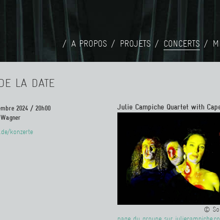
A PROPOS
PROJETS
CONCERTS
M
DE LA DATE
Julie Campiche Quartet with Cap
embre 2024 / 20h00
 Wagner
.de/konzerte
© Sop
page du groupe sur juliecampiche.c