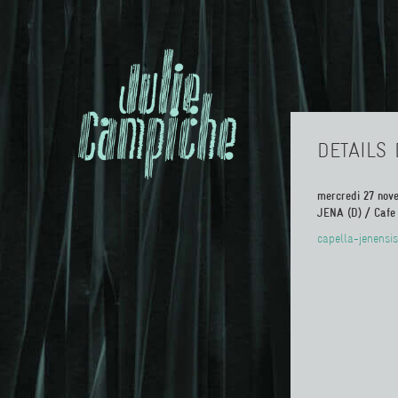
DETAILS 
mercredi 27 nov
JENA (D) / Cafe
capella-jenensis