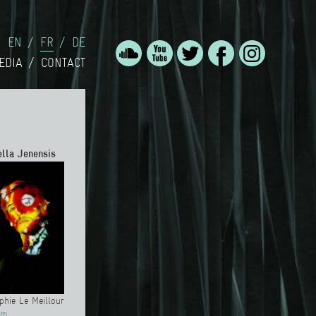
EN
FR
DE
EDIA
CONTACT
ella Jenensis
hie Le Meillour
om