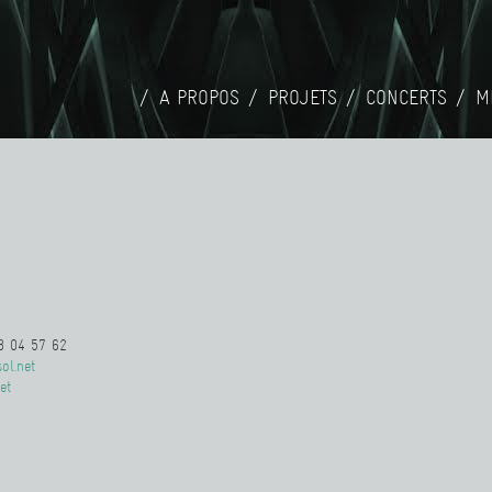
A PROPOS
PROJETS
CONCERTS
M
3 04 57 62‬
ol.net
et