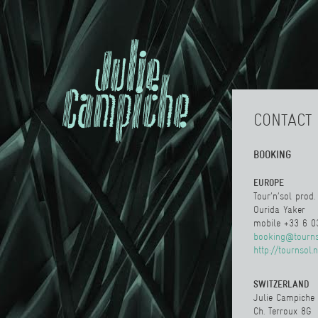
CONTACT
BOOKING
EUROPE
Tour’n’sol prod.
Ourida Yaker
‭mobile +33 6 0
booking@tourns
http://tournsol.n
SWITZERLAND
Julie Campiche
Ch. Terroux 8G