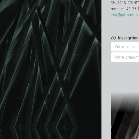
CH-1216 COINT
mobile +41 76 
info@juliecamp
/// Inscriptio