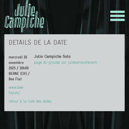
DETAILS DE LA DATE
Julie Campiche Solo
mercredi 26
page du groupe sur juliecampiche.com
novembre
2025 / 20h00
BERNE (CH) /
Bee Flat
www.bee-
flat.ch/
retour à la liste des dates